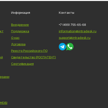
Информация
Контакты
Внедрение
+7 (499) 755-65-68
нтеллект
Поддержка
information@intra
О нас
support@intradesk
Договора
я
Реестр Российского ПО
лефонией
Свидетельство (РОСПАТЕНТ)
Сертификация