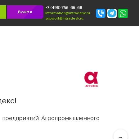
+7 (499) 755-65-68
 БЕСПЛАТНО
Войти
information@intradesk.ru
support@intradesk.ru
 Интрадекс!
тельность предприятий Агропромышленног