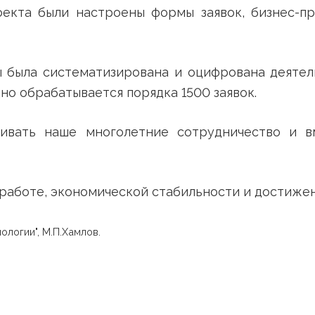
онной системы "Сервис-деск".
о проекта были настроены формы заявок, 
аботы была систематизирована и оцифрова
егодно обрабатывается порядка 1500 заявок
развивать наше многолетние сотрудниче
ов в работе, экономической стабильности и
технологии", М.П.Хамлов.