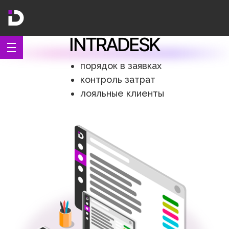
INTRADESK
порядок в заявках
контроль затрат
лояльные клиенты