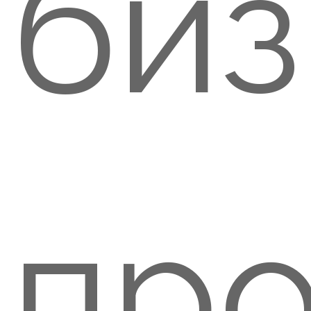
биз
пр