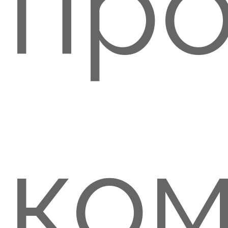
про
ком