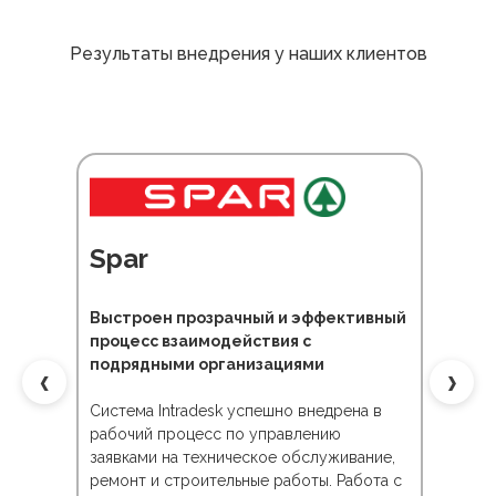
Результаты внедрения у наших клиентов
Spar
К
Выстроен прозрачный и эффективный
400
процесс взаимодействия с
е
пер
‹
›
подрядными организациями
Про
Система Intradesk успешно внедрена в
мод
рабочий процесс по управлению
сов
сис
заявками на техническое обслуживание,
казал
сот
ремонт и строительные работы. Работа с
Intr