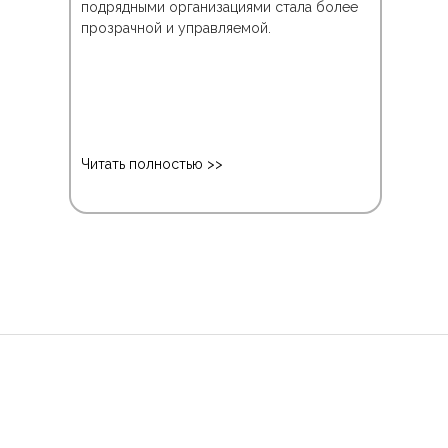
подрядными организациями стала более
м и
инте
прозрачной и управляемой.
ом
Читать полностью >>
Чит