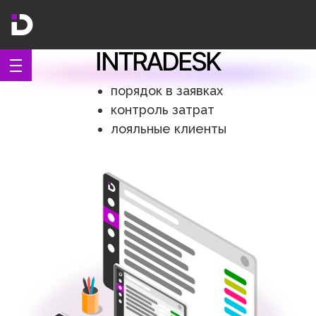
INTRADESK
порядок в заявках
контроль затрат
лояльные клиенты